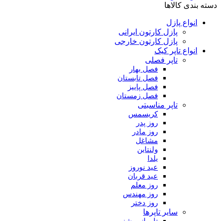
دسته بندی کالاها
انواع پازل
پازل کارتون ایرانی
پازل کارتون خارجی
انواع تاپر کیک
تاپر فصلی
فصل بهار
فصل تابستان
فصل پاییز
فصل زمستان
تاپر مناسبتی
کریسمس
روز پدر
روز مادر
مشاغل
ولنتاین
یلدا
عید نوروز
عید قربان
روز معلم
روز مهندس
روز دختر
سایر تاپرها