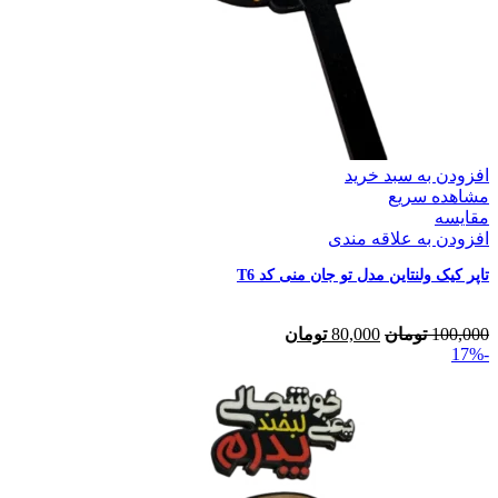
افزودن به سبد خرید
مشاهده سریع
مقایسه
افزودن به علاقه مندی
تاپر کیک ولنتاین مدل تو جان منی کد T6
100,000
تومان
80,000
تومان
-17%