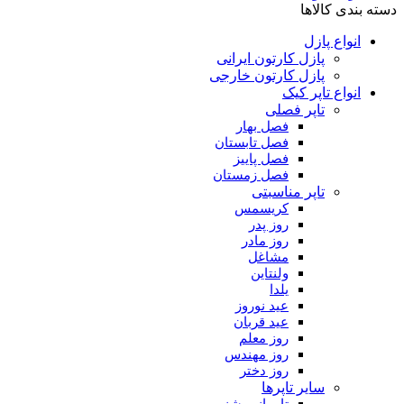
دسته بندی کالاها
انواع پازل
پازل کارتون ایرانی
پازل کارتون خارجی
انواع تاپر کیک
تاپر فصلی
فصل بهار
فصل تابستان
فصل پاییز
فصل زمستان
تاپر مناسبتی
کریسمس
روز پدر
روز مادر
مشاغل
ولنتاین
یلدا
عید نوروز
عید قربان
روز معلم
روز مهندس
روز دختر
سایر تاپرها