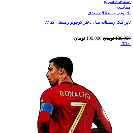
مشاهده سریع
مقایسه
افزودن به علاقه مندی
تاپر کیک زمستانه مدل دختر کوچولو زمستان کد 77
120,000
تومان
100,000
تومان
-20%