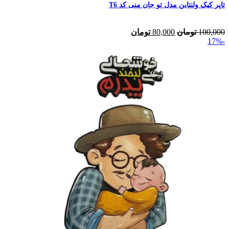
تاپر کیک ولنتاین مدل تو جان منی کد T6
100,000
تومان
80,000
تومان
-17%