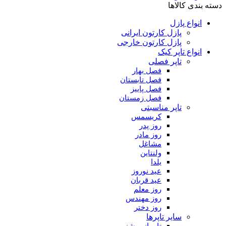
دسته بندی کالاها
انواع پازل
پازل کارتون ایرانی
پازل کارتون خارجی
انواع تاپر کیک
تاپر فصلی
فصل بهار
فصل تابستان
فصل پاییز
فصل زمستان
تاپر مناسبتی
کریسمس
روز پدر
روز مادر
مشاغل
ولنتاین
یلدا
عید نوروز
عید قربان
روز معلم
روز مهندس
روز دختر
سایر تاپرها