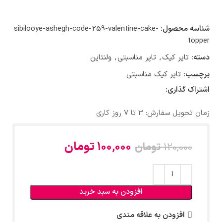
شناسه محصول:
sibilooye-ashegh-code-259-valentine-cake-
topper
دسته:
تاپر کیک
,
تاپر مناسبتی
,
ولنتاین
برچسب:
تاپر کیک مناسبتی
اشتراک گذاری:
زمان تحویل سفارش: 3 تا 7 روز کاری
100,000
تومان
120,000
تومان
افزودن به سبد خرید
افزودن به علاقه مندی