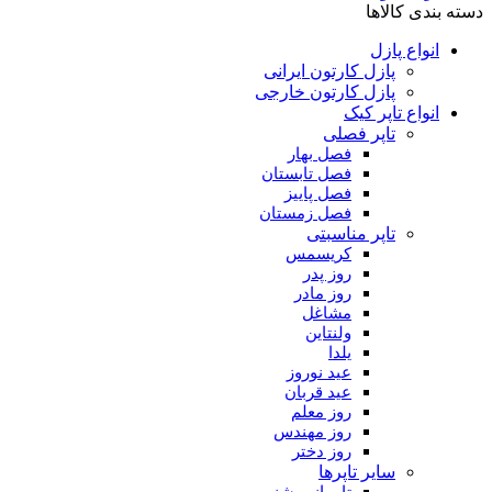
دسته بندی کالاها
انواع پازل
پازل کارتون ایرانی
پازل کارتون خارجی
انواع تاپر کیک
تاپر فصلی
فصل بهار
فصل تابستان
فصل پاییز
فصل زمستان
تاپر مناسبتی
کریسمس
روز پدر
روز مادر
مشاغل
ولنتاین
یلدا
عید نوروز
عید قربان
روز معلم
روز مهندس
روز دختر
سایر تاپرها