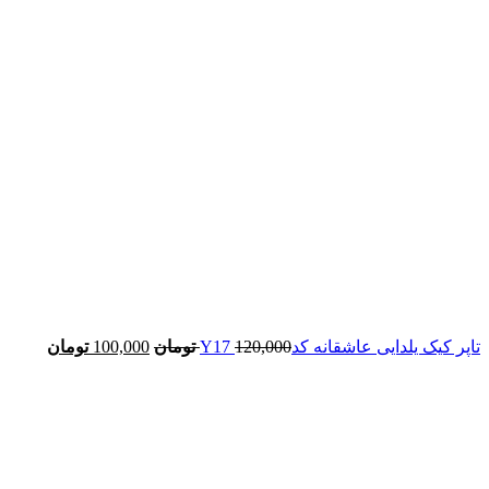
تاپر کیک یلدایی عاشقانه کدY17
120,000
تومان
100,000
تومان
-17%