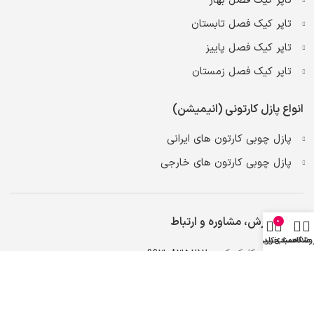
تاپر کیک فصل بهار
تاپر کیک فصل تابستان
تاپر کیک فصل پاییز
تاپر کیک فصل زمستان
انواع پازل کارتونی (انیمیشن)
پازل چوبی کارتون های ایرانی
پازل چوبی کارتون های خارجی
برای سفارش، مشاوره و ارتباط
0
وشگاه
علاقه مندی
سبد خرید
حساب کاربری من
روی شماره کلیک کنید
09930835212
اعتماد شما افتخار ماست