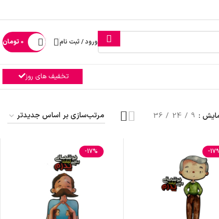
ورود / ثبت نام
0
تومان
تخفیف های روز
مایش
9
24
36
-17%
-17