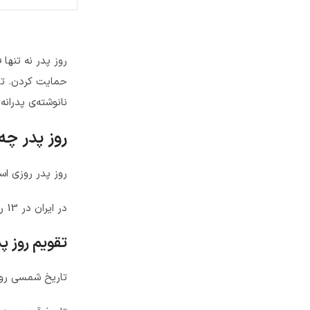
روز پدر نه تنها 
حمایت کردن. تاپ
نانوشته‌ی پدران
روز پدر چه
روز پدر روزی اس
در ایران در 13 رجب ، زادروز اولین امام شیعیان گرامی داشته میشود .
تقویم روز پدر س
تاریخ شمسی روز پدر سال 1402 :