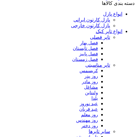
دسته بندی کالاها
انواع پازل
پازل کارتون ایرانی
پازل کارتون خارجی
انواع تاپر کیک
تاپر فصلی
فصل بهار
فصل تابستان
فصل پاییز
فصل زمستان
تاپر مناسبتی
کریسمس
روز پدر
روز مادر
مشاغل
ولنتاین
یلدا
عید نوروز
عید قربان
روز معلم
روز مهندس
روز دختر
سایر تاپرها