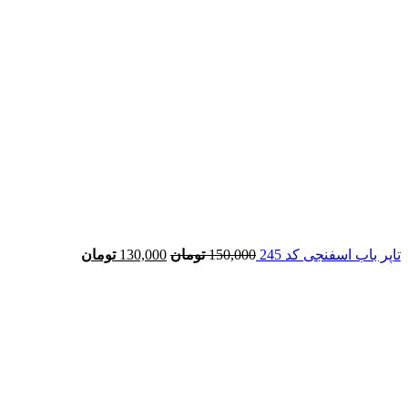
تاپر باب اسفنجی کد 245
150,000
تومان
130,000
تومان
-10%