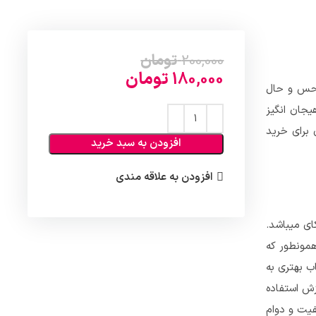
200,000
تومان
180,000
تومان
 حس و حال
یجان انگیز
 برای خرید
افزودن به سبد خرید
افزودن به علاقه مندی
رشال و اسکای میباشد.
همونطور که
ب بهتری به
زش استفاده
فیت و دوام