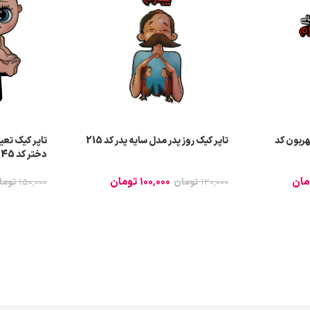
هربون کد
تاپر کیک روز پدر مدل سایه پدر کد 215
تاپر کیک تع
دختر کد 45
مان
100,000
تومان
120,000
تومان
150,000
توما