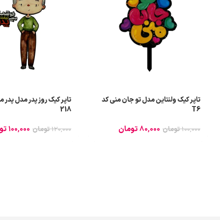
تاپر کیک ولنتاین مدل تو جان منی کد
تاپر کیک روز پدر مدل پدر م
218
T6
80,000
تومان
100,000
تو
100,000
تومان
120,000
تومان