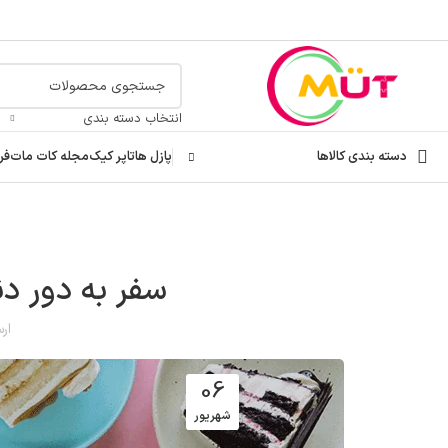
انتخاب دسته بندی
دسته بندی کالاها
پازل ها
تاپر کیک
مجله کات مات
فر
سفر به دور دن
ار
06
شهریور