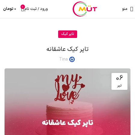
0
منو
ورود / ثبت نام
0
تومان
تاپر کیک
تاپر کیک عاشقانه
Tina
06
تیر