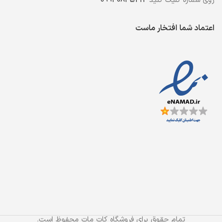
روی شماره کلیک کنید
09930835212
اعتماد شما افتخار ماست
تمام حقوق برای فروشگاه کات مات محفوظ است.