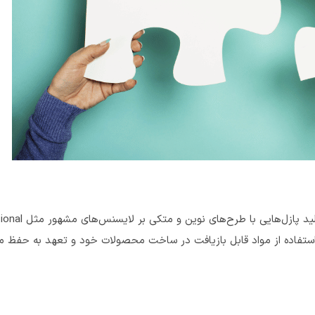
Buffalo Games که در سال 1986 در نیویورک تاسیس شد، به دلیل تولید پازل‌هایی 
ت همچنین برای استفاده از مواد قابل بازیافت در ساخت محصولات خود و تعهد به ح