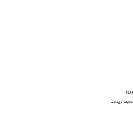
با طرح‌های نوین و متکی بر لایسنس‌های مشهور مثل National
فظ محیط زیست