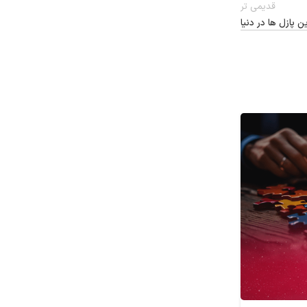
قدیمی تر
 پازل ها در دنیا
25
دی
پازل