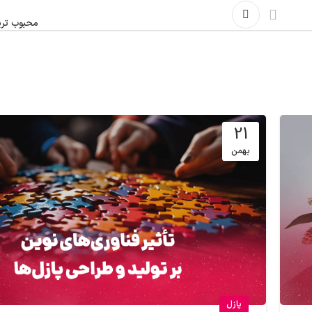
محبوب ترین
21
بهمن
پازل