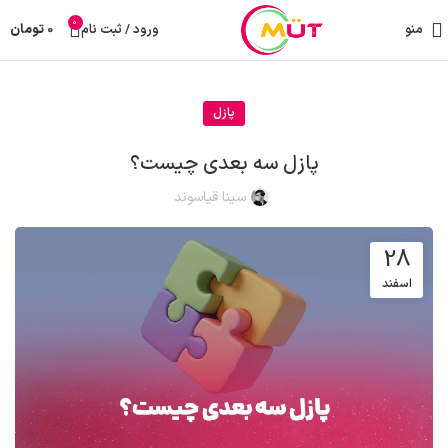
0
منو
ورود / ثبت نام
0
تومان
پازل
پازل سه بعدی چیست؟
سینا قیاسوند
28
اسفند