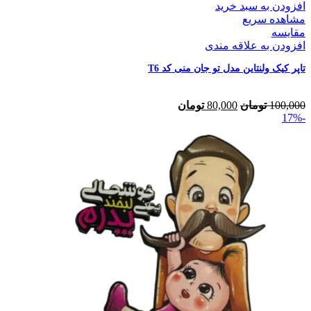
افزودن به سبد خرید
مشاهده سریع
مقایسه
افزودن به علاقه مندی
تاپر کیک ولنتاین مدل تو جان منی کد T6
100,000
تومان
80,000
تومان
-17%