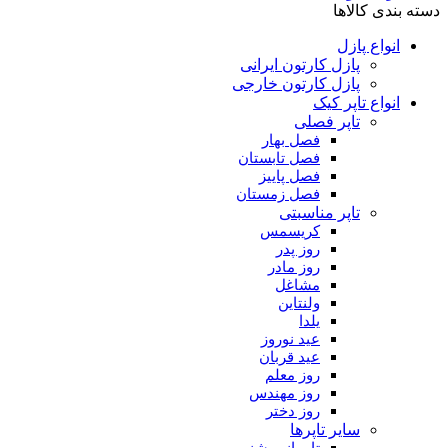
دسته بندی کالاها
انواع پازل
پازل کارتون ایرانی
پازل کارتون خارجی
انواع تاپر کیک
تاپر فصلی
فصل بهار
فصل تابستان
فصل پاییز
فصل زمستان
تاپر مناسبتی
کریسمس
روز پدر
روز مادر
مشاغل
ولنتاین
یلدا
عید نوروز
عید قربان
روز معلم
روز مهندس
روز دختر
سایر تاپرها