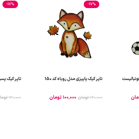
-17%
-17%
فوتبالیست
تاپر کیک پاییزی مدل روباه کد 150
تاپر کیک پسرا
مان
100,000
تومان
120,000
تومان
120,000
توما